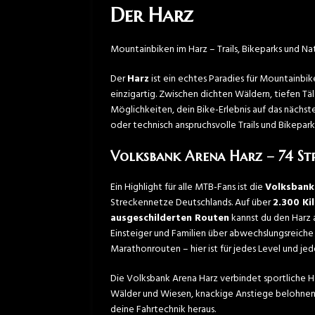
Der Harz
Mountainbiken im Harz – Trails, Bikeparks und Na
Der
Harz
ist ein echtes Paradies für Mountainbik
einzigartig. Zwischen dichten Wäldern, tiefen Tä
Möglichkeiten, dein Bike-Erlebnis auf das nächst
oder technisch anspruchsvolle Trails und Bikeparks
Volksbank Arena Harz – 74 St
Ein Highlight für alle MTB-Fans ist die
Volksbank
Streckennetze Deutschlands. Auf über
2.300 Ki
ausgeschilderten Routen
kannst du den Harz 
Einsteiger und Familien über abwechslungsreiche 
Marathonrouten – hier ist für jedes Level und jed
Die Volksbank Arena Harz verbindet sportliche He
Wälder und Wiesen, knackige Anstiege belohnen 
deine Fahrtechnik heraus.