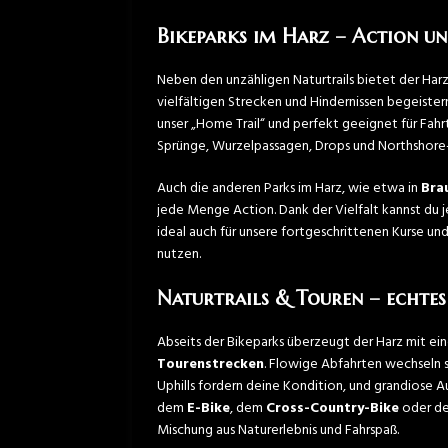
Bikeparks im Harz – Action u
Neben den unzähligen Naturtrails bietet der Ha
vielfältigen Strecken und Hindernissen begeister
unser „Home Trail“ und perfekt geeignet für Fahr
Sprünge, Wurzelpassagen, Drops und Northshore-E
Auch die anderen Parks im Harz, wie etwa in
Bra
jede Menge Action. Dank der Vielfalt kannst du je
ideal auch für unsere fortgeschrittenen Kurse u
nutzen.
Naturtrails & Touren – echte
Abseits der Bikeparks überzeugt der Harz mit ei
Tourenstrecken
. Flowige Abfahrten wechseln s
Uphills fordern deine Kondition, und grandiose 
dem
E-Bike
, dem
Cross-Country-Bike
oder d
Mischung aus Naturerlebnis und Fahrspaß.