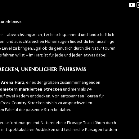
turerlebnisse
er – abwechslungsreich, technisch spannend und landschaftlich
lern und aussichtsreichen Höhenzügen findest du hier unzählige
e Level zu bringen. Egal ob du gemütlich durch die Natur touren
 fahren willst – im Harz ist für jede und jeden etwas dabei.
recken, unendlicher Fahrspaß
 Arena Harz
, eines der größten zusammenhängenden
lometern markierten Strecken
und mehr als
74
auf zwei Rädern entdecken. Von entspannten Touren für
Cross-Country-Strecken bis hin zu anspruchsvollen
en Fahrstil die passende Strecke dabei.
rausforderungen mit Naturerlebnis: Flowige Trails führen durch
mit spektakulären Ausblicken und technische Passagen fordern