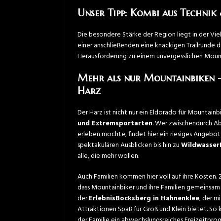
Unser Tipp: Kombi aus Technik
Die besondere Stärke der Region liegt in der Vie
einer anschließenden eine knackigen Trailrunde d
Herausforderung zu einem unvergesslichen Mount
Mehr als nur Mountainbiken –
Harz
Der Harz ist nicht nur ein Eldorado für Mountain
und Extremsportarten
. Wer zwischendurch A
erleben möchte, findet hier ein riesiges Angebo
spektakulären Ausblicken bis hin zu
Wildwasser
alle, die mehr wollen.
Auch Familien kommen hier voll auf ihre Kosten. 
dass Mountainbiker und ihre Familien gemeinsam e
der
ErlebnisBocksberg in Hahnenklee
, der m
Attraktionen Spaß für Groß und Klein bietet. S
der Familie ein abwechslungsreiches Freizeitpro