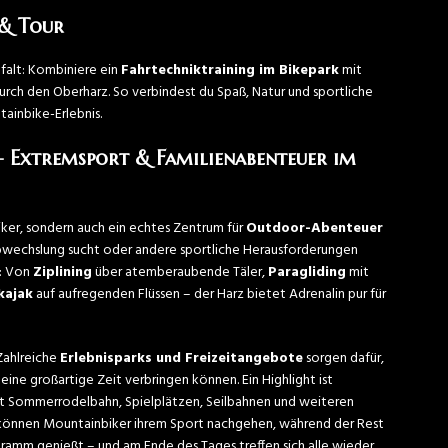
 & Tour
lfalt: Kombiniere ein
Fahrtechniktraining im Bikepark
mit
urch den Oberharz. So verbindest du Spaß, Natur und sportliche
ainbike-Erlebnis.
 Extremsport & Familienabenteuer im
biker, sondern auch ein echtes Zentrum für
Outdoor-Abenteuer
bwechslung sucht oder andere sportliche Herausforderungen
t: Von
Ziplining
über atemberaubende Täler,
Paragliding
mit
kajak
auf aufregenden Flüssen – der Harz bietet Adrenalin pur für
Zahlreiche
Erlebnisparks und Freizeitangebote
sorgen dafür,
ine großartige Zeit verbringen können. Ein Highlight ist
it Sommerrodelbahn, Spielplätzen, Seilbahnen und weiteren
o können Mountainbiker ihrem Sport nachgehen, während der Rest
gramm genießt – und am Ende des Tages treffen sich alle wieder