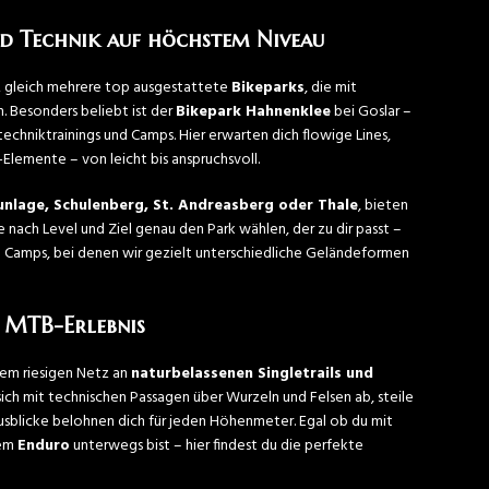
nd Technik auf höchstem Niveau
rz gleich mehrere top ausgestattete
Bikeparks
, die mit
n. Besonders beliebt ist der
Bikepark Hahnenklee
bei Goslar –
techniktrainings und Camps. Hier erwarten dich flowige Lines,
lemente – von leicht bis anspruchsvoll.
unlage, Schulenberg, St. Andreasberg oder Thale
, bieten
 nach Level und Ziel genau den Park wählen, der zu dir passt –
nd Camps, bei denen wir gezielt unterschiedliche Geländeformen
s MTB-Erlebnis
nem riesigen Netz an
naturbelassenen Singletrails und
ich mit technischen Passagen über Wurzeln und Felsen ab, steile
Ausblicke belohnen dich für jeden Höhenmeter. Egal ob du mit
em
Enduro
unterwegs bist – hier findest du die perfekte